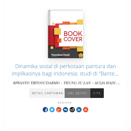
Dinamika sosial di perkotaan pantura dan
implikasinya bagi Indonesia: studi di "Banten"
dan "Demak"
-
-
-
RIWANTO TIRTOSUDARMO
THUNG JU LAN
AULIA HADI
ANAS SAIDI
DETAIL CANTUMAN
XML DETAIL
CITE
BAGIKAN: