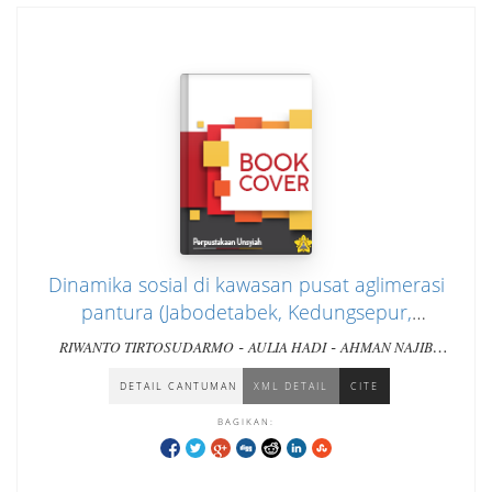
Dinamika sosial di kawasan pusat aglimerasi
pantura (Jabodetabek, Kedungsepur,
Gerbangkertosusila): kasus kota Jakarta,
-
-
RIWANTO TIRTOSUDARMO
AULIA HADI
AHMAN NAJIB
-
-
-
Semarang, dan Surabaya
BURHANI
ANA WINDARSIH
SYARFINA MAHYA NADILA
ANAS SAIDI
DETAIL CANTUMAN
XML DETAIL
CITE
BAGIKAN: