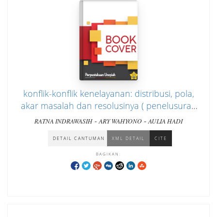
konflik-konflik kenelayanan: distribusi, pola,
akar masalah dan resolusinya ( penelusuran
nelayan pelintas batas dan konflik
-
-
RATNA INDRAWASIH
ARY WAHYONO
AULIA HADI
antarkelompok nelayan di kabupaten
DETAIL CANTUMAN
XML DETAIL
CITE
Sumenep-Madura)
BAGIKAN: