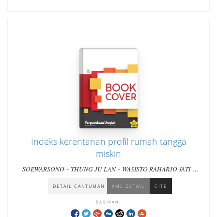
Indeks kerentanan profil rumah tangga
miskin
-
-
-
SOEWARSONO
THUNG JU LAN
WASISTO RAHARJO JATI
-
-
-
AULIA HADI
AZZAHRA ULYA
IRENE M. NADHIROH
MIA
AMELIA
DETAIL CANTUMAN
XML DETAIL
CITE
BAGIKAN: