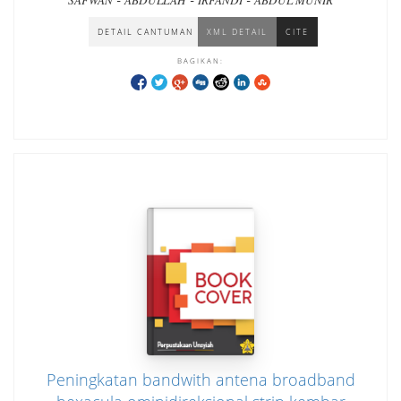
SAFWAN
ABDULLAH
IRFANDI
ABDUL MUNIR
bangunan gedung
DETAIL CANTUMAN
XML DETAIL
CITE
BAGIKAN:
Peningkatan bandwith antena broadband