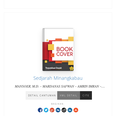
Sedjarah Minangkabau
-
-
-
MANSOER, M.D.
MARDANAS SAFWAN
AMRIN IMRAN
-
ASMANIAR Z. IDRIS
SIDI I. BUCHARI
DETAIL CANTUMAN
XML DETAIL
CITE
BAGIKAN: