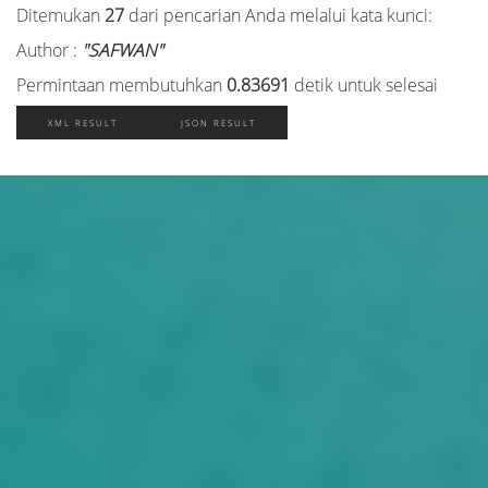
Ditemukan
27
dari pencarian Anda melalui kata kunci:
Author :
"SAFWAN"
Permintaan membutuhkan
0.83691
detik untuk selesai
XML RESULT
JSON RESULT
Judul
Pengarang
Subyek
ISBN/ISSN