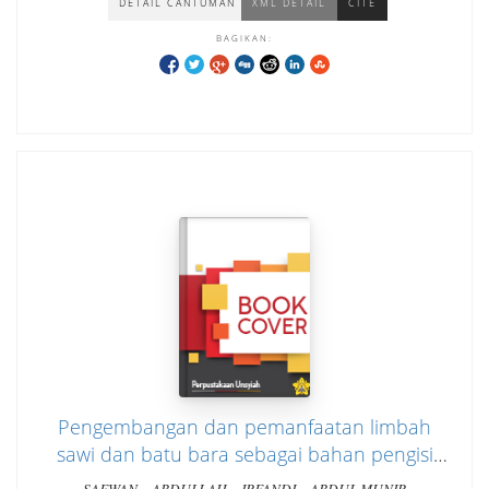
DETAIL CANTUMAN
XML DETAIL
CITE
BAGIKAN:
Pengembangan dan pemanfaatan limbah
sawi dan batu bara sebagai bahan pengisi
beton ringan busa untuk bahan konstruksi
-
-
-