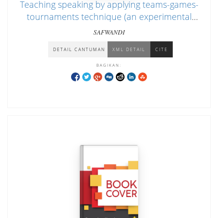
Teaching speaking by applying teams-games-
tournaments technique (an experimental
study for the second grade students of MAN
SAFWANDI
Beureunuen)
DETAIL CANTUMAN
XML DETAIL
CITE
BAGIKAN: