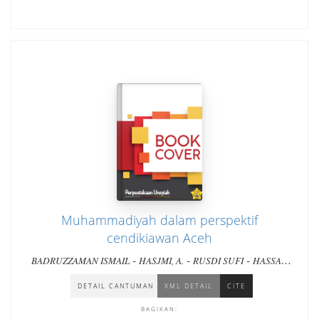
Muhammadiyah dalam perspektif
cendikiawan Aceh
-
-
-
BADRUZZAMAN ISMAIL
HASJMI, A.
RUSDI SUFI
HASSAN
-
-
-
SU'UD
ARBIYAH LUBIS
BAHREIN T. SUGIHEN
Safir Iskandar
-
-
-
-
-
Wijaya, T.
Baharuddin Yahya
Bachtiar Aly
Zulkifli Husin
DETAIL CANTUMAN
XML DETAIL
CITE
Safwan Idris
BAGIKAN: