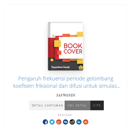
Pengaruh frekuensi periode gelombang
koefisien friksional dan difusi untuk simulasi
model pasang surut di Teluk Benggala
SAFWANDI
DETAIL CANTUMAN
XML DETAIL
CITE
BAGIKAN: