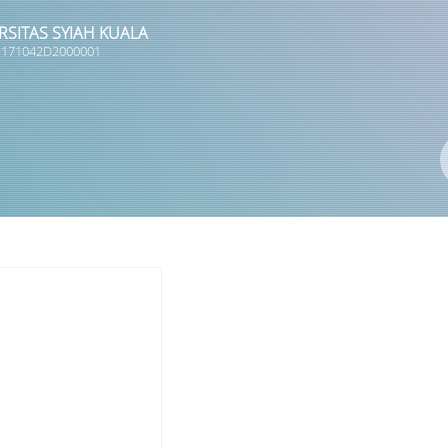
RSITAS SYIAH KUALA
 1171042D2000001
Pengarang
ISBN/ISSN
Lokasi