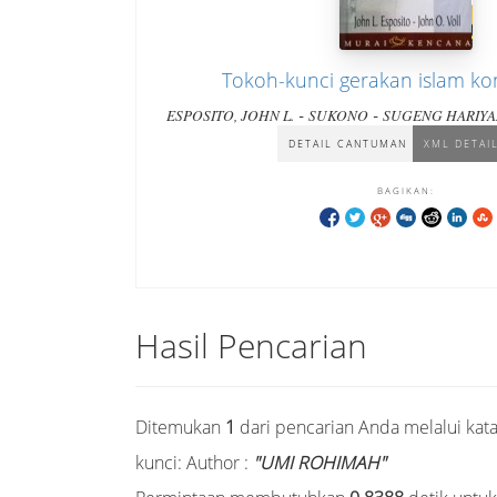
Tokoh-kunci gerakan islam k
-
-
ESPOSITO, JOHN L.
SUKONO
SUGENG HARIY
UMI ROHIMAH
DETAIL CANTUMAN
XML DETAI
BAGIKAN:
Hasil Pencarian
Ditemukan
1
dari pencarian Anda melalui kat
kunci:
Author :
"UMI ROHIMAH"