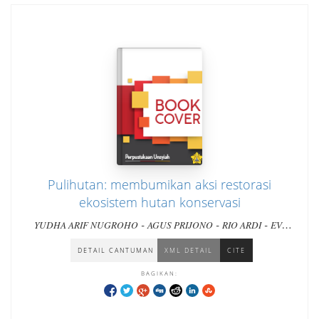
Pulihutan: membumikan aksi restorasi
ekosistem hutan konservasi
-
-
-
YUDHA ARIF NUGROHO
AGUS PRIJONO
RIO ARDI
EVI
INDRASWATI
DETAIL CANTUMAN
XML DETAIL
CITE
BAGIKAN: