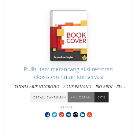
Pulihutan: merancang aksi restorasi
ekosistem hutan konservasi
-
-
-
YUDHA ARIF NUGROHO
AGUS PRIJONO
RIO ARDI
EVI
INDRASWATI
DETAIL CANTUMAN
XML DETAIL
CITE
BAGIKAN: