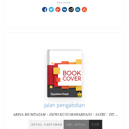
BAGIKAN:
Jalan pengabdian
-
-
-
ARINA MUMTAZAM
DEWI KUSUMAWARDANI
SATRI
TITY
-
-
-
JANUARTY
IIN JEFFRY
S. RAMA
DAN DUA PULUH PENULIS
LAINNYA
DETAIL CANTUMAN
XML DETAIL
CITE