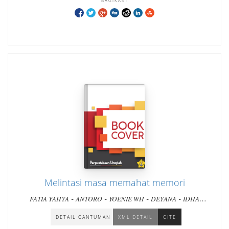
BAGIKAN:
Melintasi masa memahat memori
-
-
-
-
FATIA YAHYA
ANTORO
YOENIE WH
DEYANA
IDHA
-
DWIKU
DAN LIMA BELAS PENULIS LAINNYA
DETAIL CANTUMAN
XML DETAIL
CITE