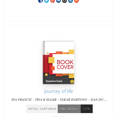
Journey of life
-
-
-
INA FRANCIS
TINA K HAJAR
SEKAR HARTONO
DAN DUA
-
-
-
PULIH SATU LAINNYA
BRYTJE GERADUS
WIWIN QOYUMA
AGUSTUTI SUPARTININGSIH
DETAIL CANTUMAN
XML DETAIL
CITE