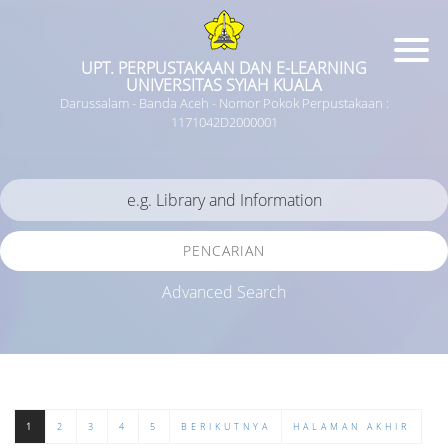
UPT. PERPUSTAKAAN DAN E-LEARNING
UNIVERSITAS SYIAH KUALA
Darussalam - Banda Aceh - Nomor Pokok Perpustakaan :
1171042D2000001
PENCARIAN
Advanced Search
1
2
3
4
5
BERIKUTNYA
HALAMAN AKHIR