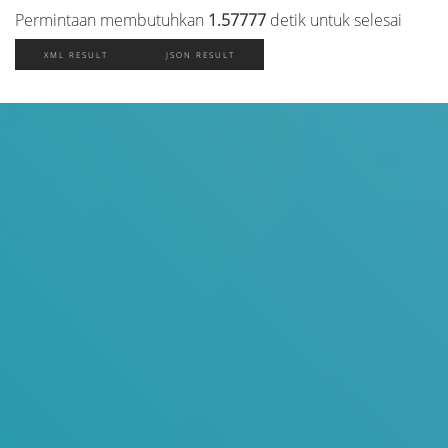
Permintaan membutuhkan
1.57777
detik untuk selesai
XML RESULT
JSON RESULT
Judul
Pengarang
Subyek
ISBN/ISSN
Tipe Koleksi