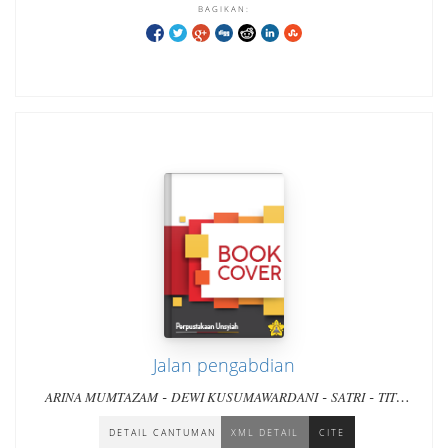
BAGIKAN:
Jalan pengabdian
-
-
-
ARINA MUMTAZAM
DEWI KUSUMAWARDANI
SATRI
TITY
-
-
-
JANUARTY
IIN JEFFRY
S. RAMA
DAN DUA PULUH PENULIS
LAINNYA
DETAIL CANTUMAN
XML DETAIL
CITE