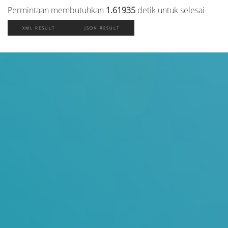
Permintaan membutuhkan
1.61935
detik untuk selesai
XML RESULT
JSON RESULT
Judul
Pengarang
Subyek
ISBN/ISSN
Tipe Koleksi