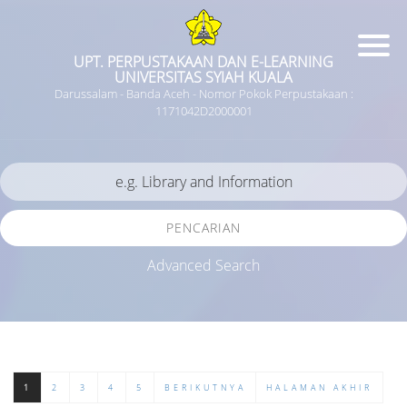
UPT. PERPUSTAKAAN DAN E-LEARNING
UNIVERSITAS SYIAH KUALA
Darussalam - Banda Aceh - Nomor Pokok Perpustakaan :
1171042D2000001
PENCARIAN
Advanced Search
1
2
3
4
5
BERIKUTNYA
HALAMAN AKHIR