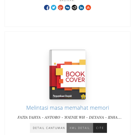
BAGIKAN:
Melintasi masa memahat memori
-
-
-
-
FATIA YAHYA
ANTORO
YOENIE WH
DEYANA
IDHA
-
DWIKU
DAN LIMA BELAS PENULIS LAINNYA
DETAIL CANTUMAN
XML DETAIL
CITE