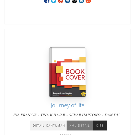
Journey of life
-
-
-
INA FRANCIS
TINA K HAJAR
SEKAR HARTONO
DAN DUA
-
-
-
PULIH SATU LAINNYA
BRYTJE GERADUS
WIWIN QOYUMA
AGUSTUTI SUPARTININGSIH
DETAIL CANTUMAN
XML DETAIL
CITE