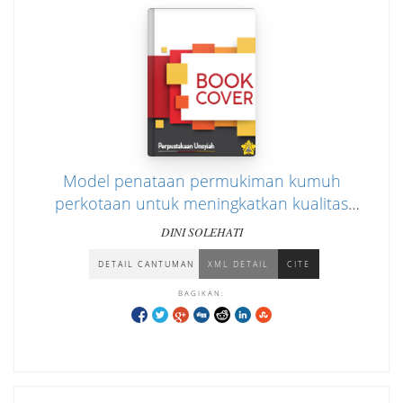
Model penataan permukiman kumuh
perkotaan untuk meningkatkan kualitas
perumahan dan permukiman (studi kasus :
DINI SOLEHATI
Gampong Telaga Tujuh, Kota Langsa, Aceh)
DETAIL CANTUMAN
XML DETAIL
CITE
BAGIKAN: