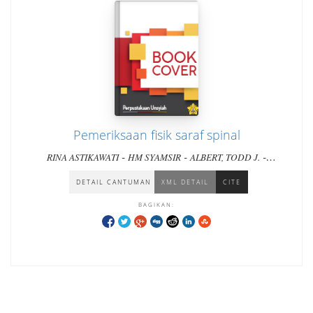
Pemeriksaan fisik saraf spinal
-
-
-
RINA ASTIKAWATI
HM SYAMSIR
ALBERT, TODD J.
-
VACCARO, ALEXANDER R.
SALLY CAROLINA
DETAIL CANTUMAN
XML DETAIL
CITE
BAGIKAN: