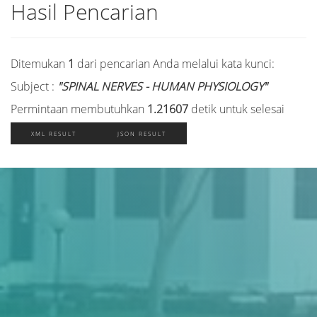
Hasil Pencarian
Ditemukan
1
dari pencarian Anda melalui kata kunci:
Subject :
"SPINAL NERVES - HUMAN PHYSIOLOGY"
Permintaan membutuhkan
1.21607
detik untuk selesai
XML RESULT
JSON RESULT
Judul
Pengarang
Subyek