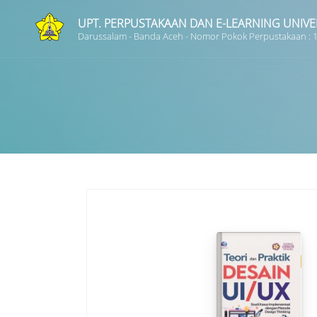
UPT. PERPUSTAKAAN DAN E-LEARNING UNIVE
Darussalam - Banda Aceh - Nomor Pokok Perpustakaan :
Judul
Subyek
Tipe Koleksi
GMD
Pencarian