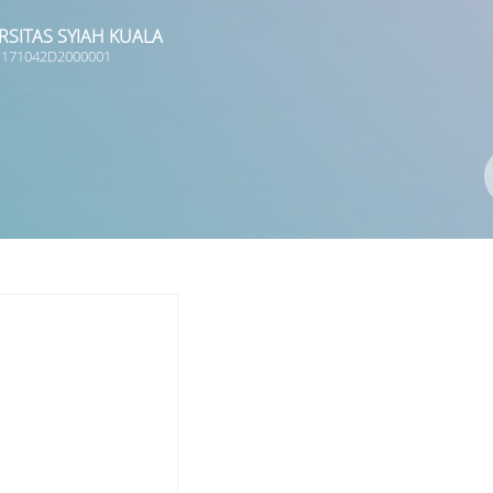
RSITAS SYIAH KUALA
 1171042D2000001
Pengarang
ISBN/ISSN
Lokasi