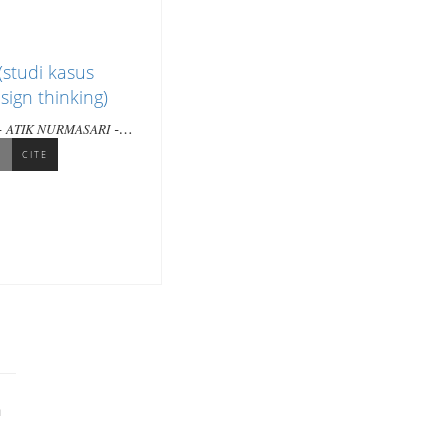
(studi kasus
ign thinking)
-
-
ATIK NURMASARI
L
CITE
a