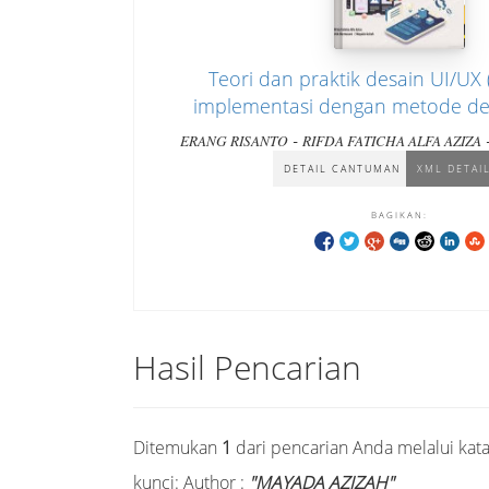
Teori dan praktik desain UI/UX 
implementasi dengan metode des
-
ERANG RISANTO
RIFDA FATICHA ALFA AZIZA
MAYADA AZIZAH
DETAIL CANTUMAN
XML DETAI
BAGIKAN:
Hasil Pencarian
Ditemukan
1
dari pencarian Anda melalui kat
kunci:
Author :
"MAYADA AZIZAH"