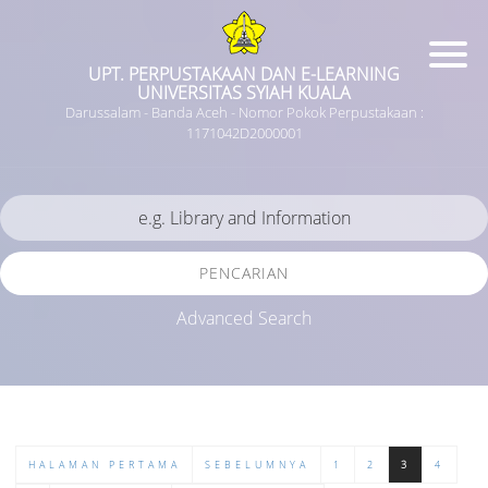
UPT. PERPUSTAKAAN DAN E-LEARNING
UNIVERSITAS SYIAH KUALA
Darussalam - Banda Aceh - Nomor Pokok Perpustakaan :
1171042D2000001
PENCARIAN
Advanced Search
HALAMAN PERTAMA
SEBELUMNYA
1
2
3
4