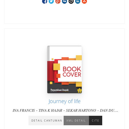
Journey of life
-
-
-
INA FRANCIS
TINA K HAJAR
SEKAR HARTONO
DAN DUA
-
-
-
PULIH SATU LAINNYA
BRYTJE GERADUS
WIWIN QOYUMA
AGUSTUTI SUPARTININGSIH
DETAIL CANTUMAN
XML DETAIL
CITE