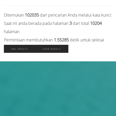
Ditemukan
102035
dari pencarian Anda melalui kata kunci:
Saat ini anda berada pada halaman
3
dari total
10204
halaman
Permintaan membutuhkan
1.55285
detik untuk selesai
XML RESULT
JSON RESULT
Judul
Pengarang
Subyek