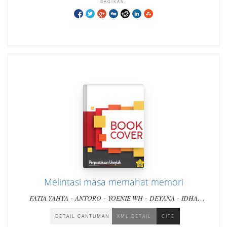
BAGIKAN:
Melintasi masa memahat memori
-
-
-
-
FATIA YAHYA
ANTORO
YOENIE WH
DEYANA
IDHA
-
DWIKU
DAN LIMA BELAS PENULIS LAINNYA
DETAIL CANTUMAN
XML DETAIL
CITE