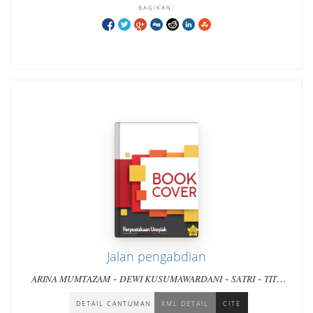
BAGIKAN:
Jalan pengabdian
-
-
-
ARINA MUMTAZAM
DEWI KUSUMAWARDANI
SATRI
TITY
-
-
-
JANUARTY
IIN JEFFRY
S. RAMA
DAN DUA PULUH PENULIS
LAINNYA
DETAIL CANTUMAN
XML DETAIL
CITE