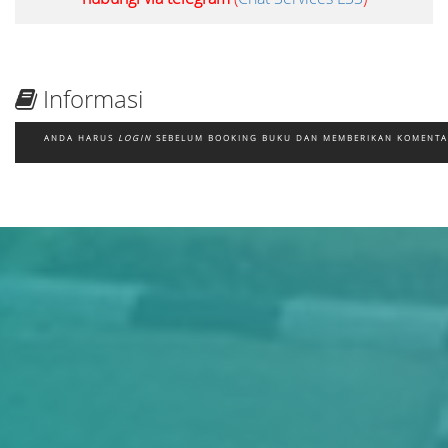
Informasi
ANDA HARUS
LOGIN
SEBELUM BOOKING BUKU DAN MEMBERIKAN KOMENT
Judul
Pengarang
Subyek