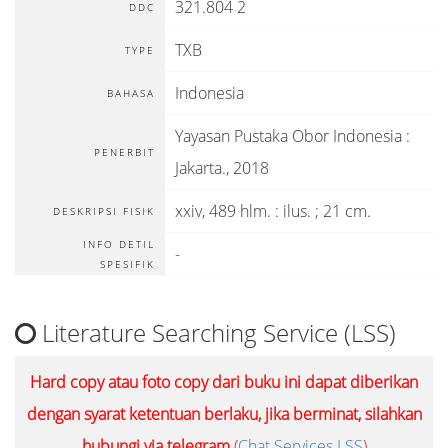
321.804 2
DDC
TXB
TYPE
Indonesia
BAHASA
Yayasan Pustaka Obor Indonesia
:
PENERBIT
Jakarta
.,
2018
xxiv, 489 hlm. : ilus. ; 21 cm.
DESKRIPSI FISIK
INFO DETIL
-
SPESIFIK
Literature Searching Service (LSS)
Hard copy atau foto copy dari buku ini dapat diberikan
dengan syarat ketentuan berlaku, jika berminat, silahkan
hubungi via telegram
(
Chat Services LSS
)