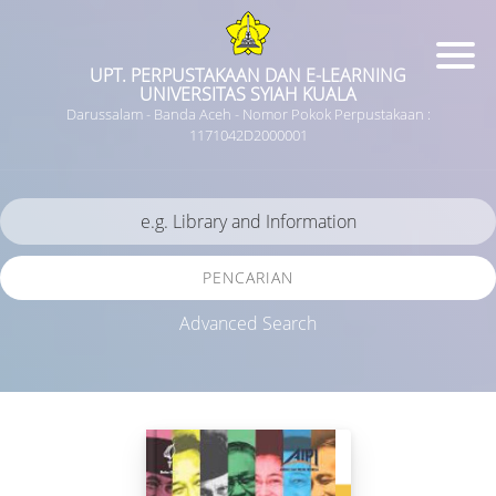
UPT. PERPUSTAKAAN DAN E-LEARNING
UNIVERSITAS SYIAH KUALA
Darussalam - Banda Aceh - Nomor Pokok Perpustakaan :
1171042D2000001
PENCARIAN
Advanced Search