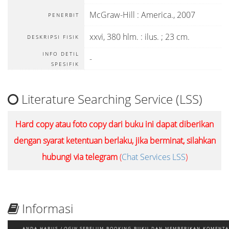
McGraw-Hill
:
America
.,
2007
PENERBIT
xxvi, 380 hlm. : ilus. ; 23 cm.
DESKRIPSI FISIK
INFO DETIL
-
SPESIFIK
Literature Searching Service (LSS)
Hard copy atau foto copy dari buku ini dapat diberikan
dengan syarat ketentuan berlaku, jika berminat, silahkan
hubungi via telegram
(
Chat Services LSS
)
Informasi
ANDA HARUS
LOGIN
SEBELUM BOOKING BUKU DAN MEMBERIKAN KOMENT