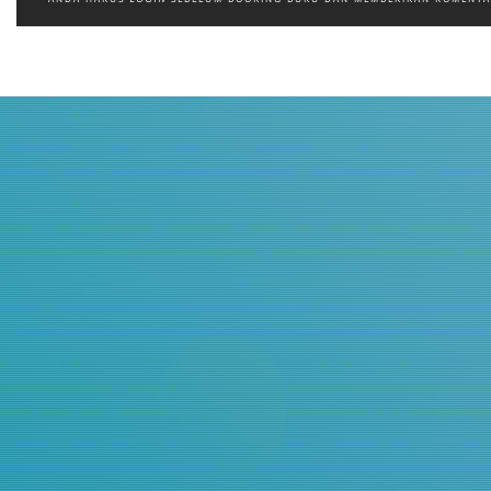
Judul
Pengarang
Subyek
ISBN/ISSN
Tipe Koleksi
Lokasi