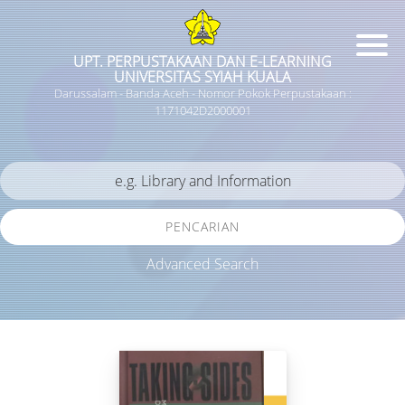
UPT. PERPUSTAKAAN DAN E-LEARNING
UNIVERSITAS SYIAH KUALA
Darussalam - Banda Aceh - Nomor Pokok Perpustakaan :
1171042D2000001
PENCARIAN
Advanced Search