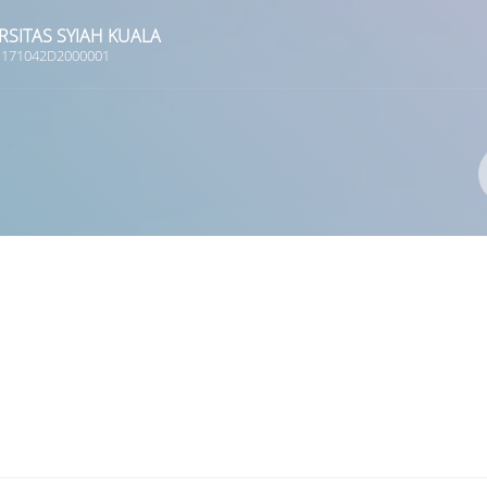
RSITAS SYIAH KUALA
 1171042D2000001
Pengarang
ISBN/ISSN
Lokasi