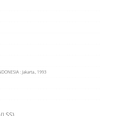
INDONESIA
:
Jakarta
.,
1993
 (LSS)