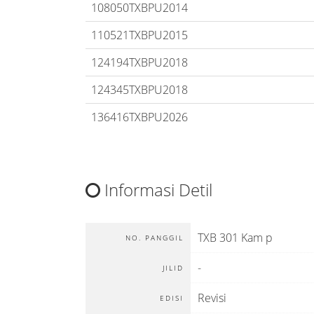
108050TXBPU2014
110521TXBPU2015
124194TXBPU2018
124345TXBPU2018
136416TXBPU2026
Informasi Detil
TXB 301 Kam p
NO. PANGGIL
-
JILID
Revisi
EDISI