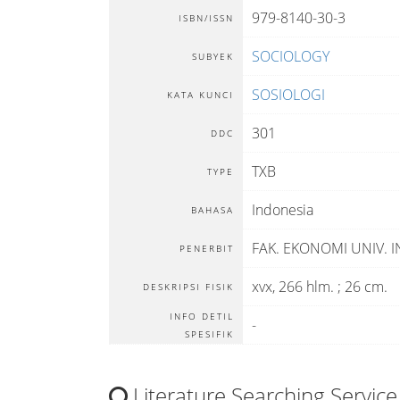
979-8140-30-3
ISBN/ISSN
SOCIOLOGY
SUBYEK
SOSIOLOGI
KATA KUNCI
301
DDC
TXB
TYPE
Indonesia
BAHASA
FAK. EKONOMI UNIV. 
PENERBIT
xvx, 266 hlm. ; 26 cm.
DESKRIPSI FISIK
INFO DETIL
-
SPESIFIK
Literature Searching Service