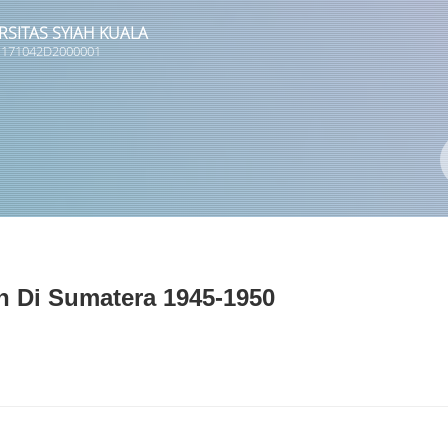
RSITAS SYIAH KUALA
 1171042D2000001
Pengarang
ISBN/ISSN
Lokasi
 Di Sumatera 1945-1950