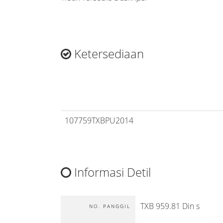
Ketersediaan
107759TXBPU2014
Informasi Detil
TXB 959.81 Din s
NO. PANGGIL