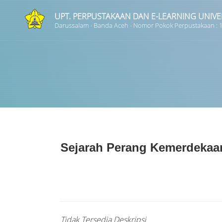
UPT. PERPUSTAKAAN DAN E-LEARNING UNIVE
Darussalam - Banda Aceh - Nomor Pokok Perpustakaan :
Judul
Subyek
Tipe Koleksi
Sejarah Perang Kemerdekaan
GMD
Pencarian
Tidak Tersedia Deskripsi