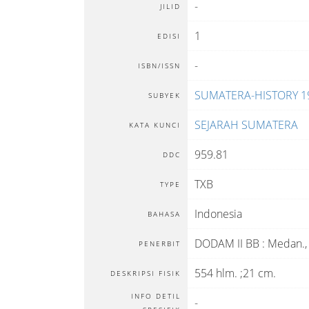
-
JILID
1
EDISI
-
ISBN/ISSN
SUMATERA-HISTORY 1
SUBYEK
SEJARAH SUMATERA
KATA KUNCI
959.81
DDC
TXB
TYPE
Indonesia
BAHASA
DODAM II BB
:
Medan
.
PENERBIT
554 hlm. ;21 cm.
DESKRIPSI FISIK
INFO DETIL
-