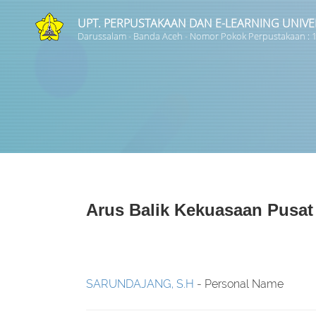
UPT. PERPUSTAKAAN DAN E-LEARNING UNIVE
Darussalam - Banda Aceh - Nomor Pokok Perpustakaan :
Judul
Subyek
Tipe Koleksi
Arus Balik Kekuasaan Pusat
GMD
SARUNDAJANG, S.H
- Personal Name
Pencarian