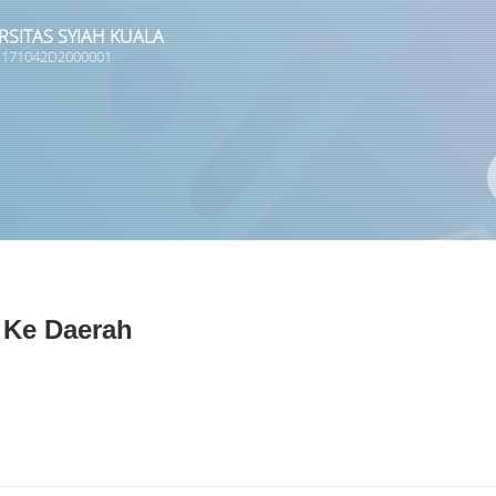
RSITAS SYIAH KUALA
 1171042D2000001
Pengarang
ISBN/ISSN
Lokasi
 Ke Daerah