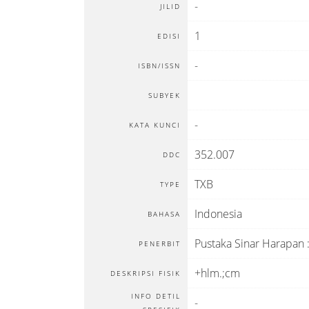
-
JILID
1
EDISI
-
ISBN/ISSN
SUBYEK
-
KATA KUNCI
352.007
DDC
TXB
TYPE
Indonesia
BAHASA
Pustaka Sinar Harapan
PENERBIT
+hlm.;cm
DESKRIPSI FISIK
INFO DETIL
-