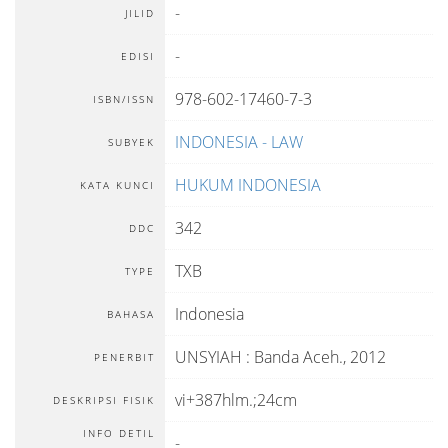
-
JILID
-
EDISI
978-602-17460-7-3
ISBN/ISSN
INDONESIA - LAW
SUBYEK
HUKUM INDONESIA
KATA KUNCI
342
DDC
TXB
TYPE
Indonesia
BAHASA
UNSYIAH
:
Banda Aceh
.,
2012
PENERBIT
vi+387hlm.;24cm
DESKRIPSI FISIK
INFO DETIL
-