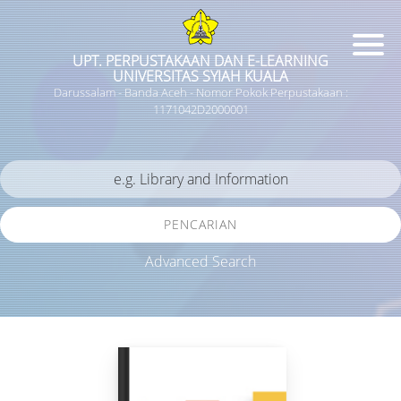
UPT. PERPUSTAKAAN DAN E-LEARNING
UNIVERSITAS SYIAH KUALA
Darussalam - Banda Aceh - Nomor Pokok Perpustakaan :
1171042D2000001
PENCARIAN
Advanced Search