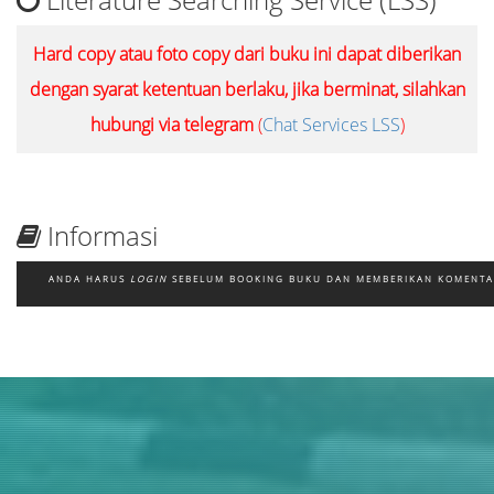
Hard copy atau foto copy dari buku ini dapat diberikan
dengan syarat ketentuan berlaku, jika berminat, silahkan
hubungi via telegram
(
Chat Services LSS
)
Informasi
ANDA HARUS
LOGIN
SEBELUM BOOKING BUKU DAN MEMBERIKAN KOMENT
Judul