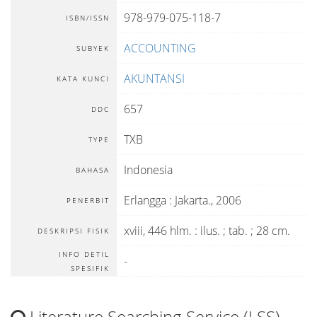
978-979-075-118-7
ISBN/ISSN
ACCOUNTING
SUBYEK
AKUNTANSI
KATA KUNCI
657
DDC
TXB
TYPE
Indonesia
BAHASA
Erlangga
:
Jakarta
.,
2006
PENERBIT
xviii, 446 hlm. : ilus. ; tab. ; 28 cm.
DESKRIPSI FISIK
INFO DETIL
-
SPESIFIK
Literature Searching Service (LSS)