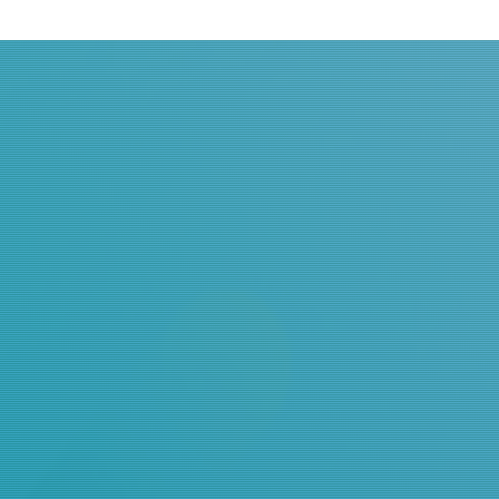
Judul
Pengarang
Subyek
ISBN/ISSN
Tipe Koleksi
Lokasi