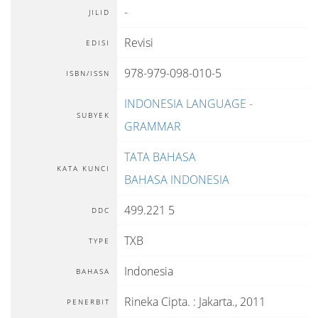
-
JILID
Revisi
EDISI
978-979-098-010-5
ISBN/ISSN
INDONESIA LANGUAGE -
SUBYEK
GRAMMAR
TATA BAHASA
KATA KUNCI
BAHASA INDONESIA
499.221 5
DDC
TXB
TYPE
Indonesia
BAHASA
Rineka Cipta.
:
Jakarta
.,
2011
PENERBIT