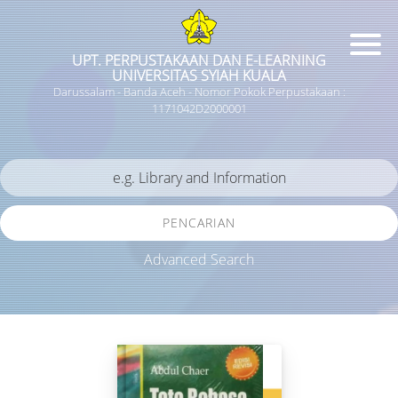
UPT. PERPUSTAKAAN DAN E-LEARNING
UNIVERSITAS SYIAH KUALA
Darussalam - Banda Aceh - Nomor Pokok Perpustakaan :
1171042D2000001
PENCARIAN
Advanced Search