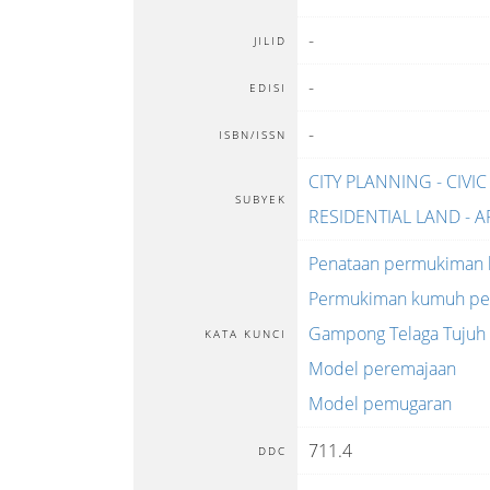
-
JILID
-
EDISI
-
ISBN/ISSN
CITY PLANNING - CIVIC
SUBYEK
RESIDENTIAL LAND - 
Penataan permukiman
Permukiman kumuh pe
Gampong Telaga Tujuh
KATA KUNCI
Model peremajaan
Model pemugaran
711.4
DDC