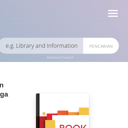
PENCARIAN
Advanced Search
n
aga