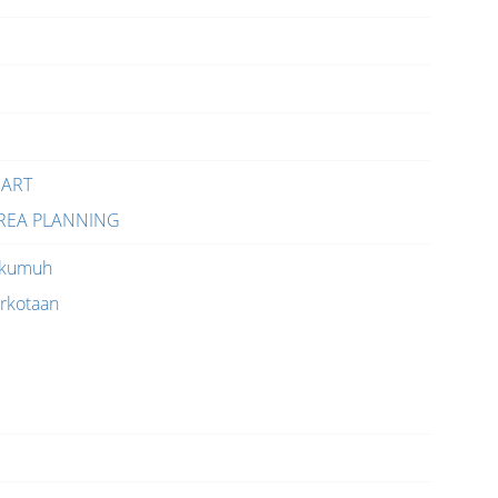
 ART
AREA PLANNING
 kumuh
rkotaan