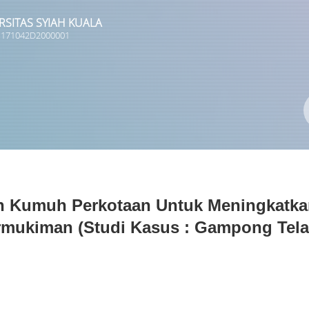
RSITAS SYIAH KUALA
 1171042D2000001
Pengarang
ISBN/ISSN
Lokasi
n Kumuh Perkotaan Untuk Meningkatka
rmukiman (studi Kasus : Gampong Tel