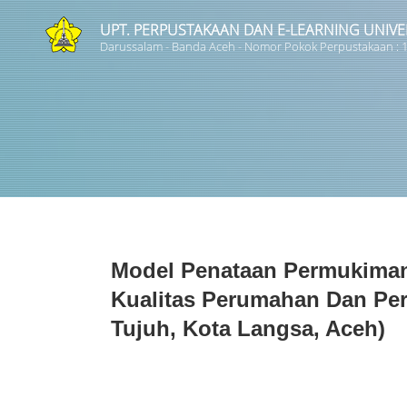
UPT. PERPUSTAKAAN DAN E-LEARNING UNIVE
Darussalam - Banda Aceh - Nomor Pokok Perpustakaan :
Judul
Subyek
Tipe Koleksi
Model Penataan Permukima
GMD
Kualitas Perumahan Dan Pe
Tujuh, Kota Langsa, Aceh)
Pencarian