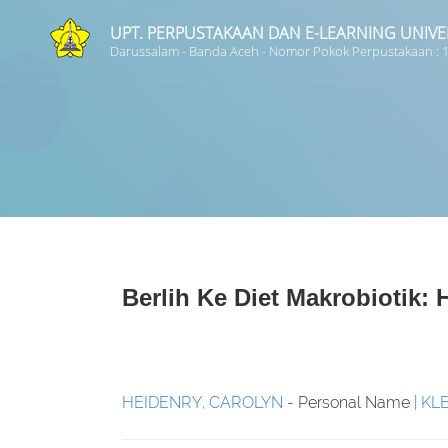
UPT. PERPUSTAKAAN DAN E-LEARNING UNIVE
Darussalam - Banda Aceh - Nomor Pokok Perpustakaan :
Judul
Subyek
Tipe Koleksi
Berlih Ke Diet Makrobiotik:
GMD
HEIDENRY, CAROLYN
- Personal Name
KLE
Pencarian