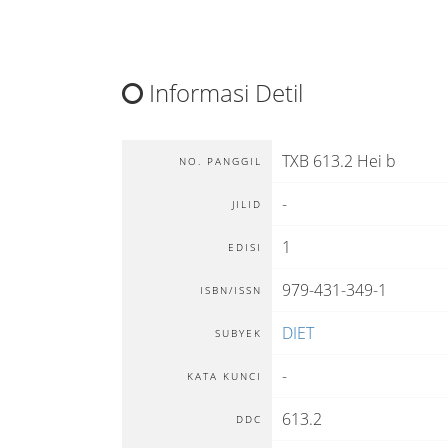
Informasi Detil
TXB 613.2 Hei b
NO. PANGGIL
-
JILID
1
EDISI
979-431-349-1
ISBN/ISSN
DIET
SUBYEK
-
KATA KUNCI
613.2
DDC