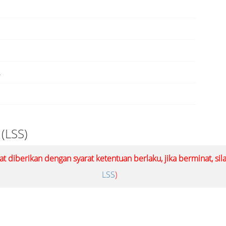
.
 (LSS)
at diberikan dengan syarat ketentuan berlaku, jika berminat, si
LSS
)