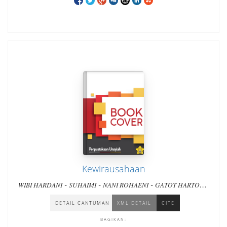
Kewirausahaan
-
-
-
WIBI HARDANI
SUHAIMI
NANI ROHAENI
GATOT HARTOKO
-
EFI TAJUROH AFIAH
DETAIL CANTUMAN
XML DETAIL
CITE
BAGIKAN: