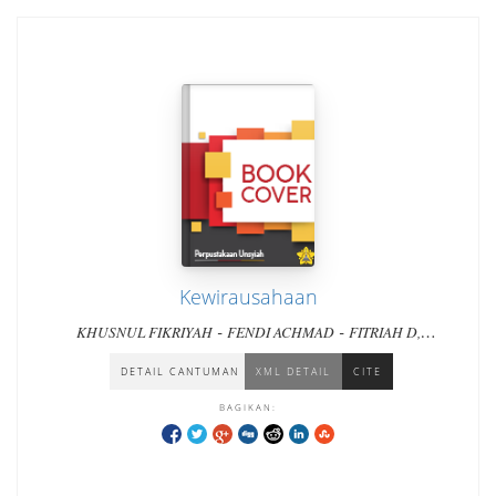
Kewirausahaan
-
-
KHUSNUL FIKRIYAH
FENDI ACHMAD
FITRIAH D,
-
-
SUSILOWATI
DELIA INDRAWATI
VIVI PRATIWI
DETAIL CANTUMAN
XML DETAIL
CITE
BAGIKAN: