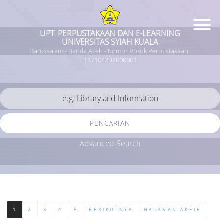
UPT. PERPUSTAKAAN DAN E-LEARNING
UNIVERSITAS SYIAH KUALA
Darussalam - Banda Aceh - Nomor Pokok Perpustakaan :
1171042D2000001
PENCARIAN
Advanced Search
1
2
3
4
5
BERIKUTNYA
HALAMAN AKHIR