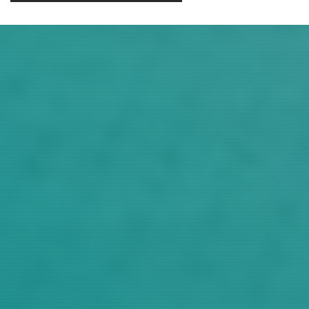
Judul
Pengarang
Subyek
ISBN/ISSN
Tipe Koleksi
Lokasi