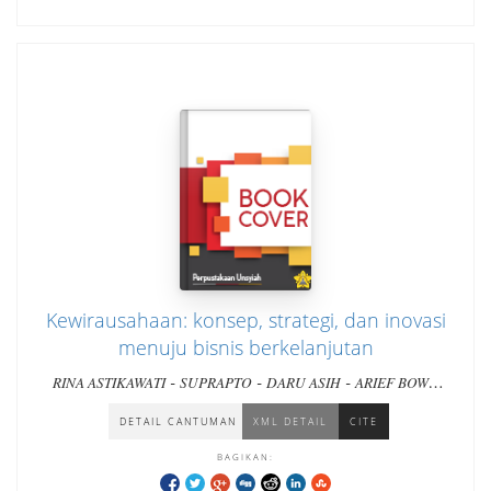
Kewirausahaan: konsep, strategi, dan inovasi
menuju bisnis berkelanjutan
-
-
-
RINA ASTIKAWATI
SUPRAPTO
DARU ASIH
ARIEF BOWO
-
PRAYOGA KASMO
NOVENA ULITA
DETAIL CANTUMAN
XML DETAIL
CITE
BAGIKAN: