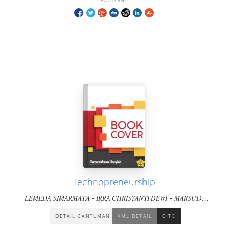
BAGIKAN:
Technopreneurship
-
-
LEMEDA SIMARMATA
IRRA CHRISYANTI DEWI
MARSUDI
-
WAHYU KISWORO
ARYO SENO WICAKSONO
DETAIL CANTUMAN
XML DETAIL
CITE