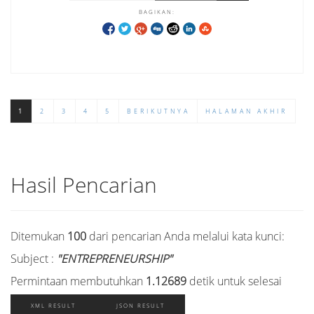
BAGIKAN:
1
2
3
4
5
BERIKUTNYA
HALAMAN AKHIR
Hasil Pencarian
Ditemukan
100
dari pencarian Anda melalui kata kunci:
Subject :
"ENTREPRENEURSHIP"
Permintaan membutuhkan
1.12689
detik untuk selesai
XML RESULT
JSON RESULT