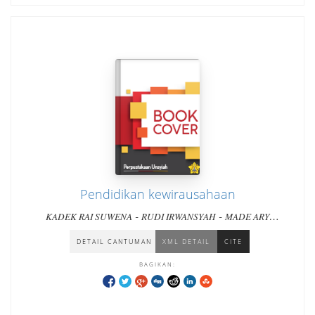
Pendidikan kewirausahaan
-
-
KADEK RAI SUWENA
RUDI IRWANSYAH
MADE ARY
-
MEITRIANA
I PUTU ARYA DHARMAYASA
DETAIL CANTUMAN
XML DETAIL
CITE
BAGIKAN: