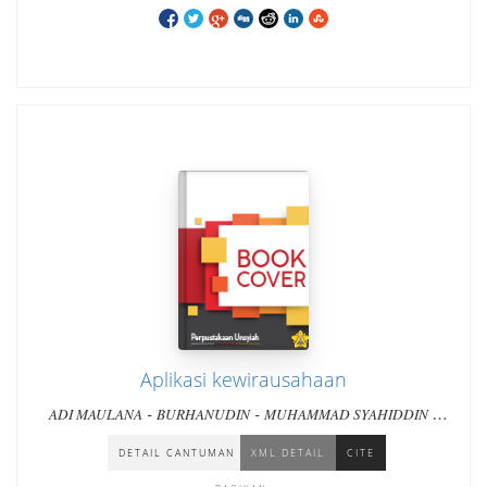
Aplikasi kewirausahaan
-
-
-
ADI MAULANA
BURHANUDIN
MUHAMMAD SYAHIDDIN
-
-
-
VELLA ANGGRESTA
DEWI PURWANINGSIH
SITI MARTI'AH
DAN SEPULUH ORANG PENULIS LAINNYA
DETAIL CANTUMAN
XML DETAIL
CITE