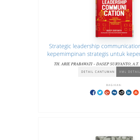
Strategic leadership communication
kepemimpinan strategis untuk kepe
di segala keadaan
-
TH. ARIE PRABAWATI
DASEP SURYANTO, A.T.
DETAIL CANTUMAN
XML DETAI
BAGIKAN: