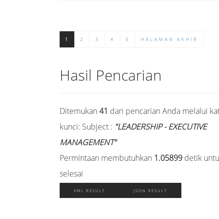
1
2
3
4
5
HALAMAN AKHIR
Hasil Pencarian
Ditemukan
41
dari pencarian Anda melalui ka
kunci:
Subject :
"LEADERSHIP - EXECUTIVE
MANAGEMENT"
Permintaan membutuhkan
1.05899
detik unt
selesai
XML RESULT
JSON RESULT