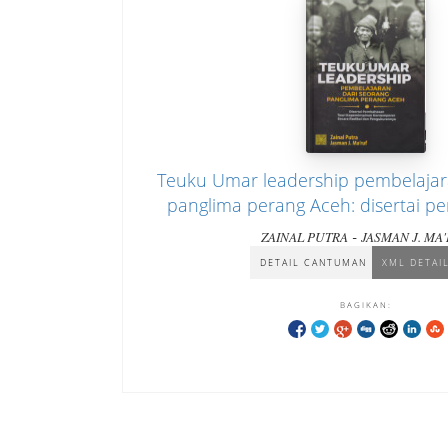
Teuku Umar leadership pembelajar
panglima perang Aceh: disertai p
kepemimpinan kontemporer secar
-
ZAINAL PUTRA
JASMAN J. MA
pengukurannya
DETAIL CANTUMAN
XML DETAI
BAGIKAN: