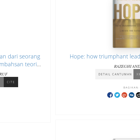
an dari seorang
Hope: how triumphant leade
embahsan teori
RAZEGHI AN
a radikal dan
'RUF
DETAIL CANTUMAN
X
L
CITE
BAGIKAN: