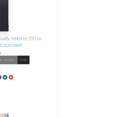
ually need to DO to
nd succeed
O
ML DETAIL
CITE