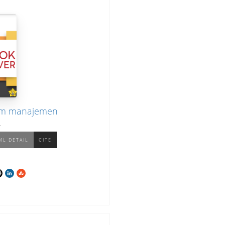
am manajemen
I
ML DETAIL
CITE