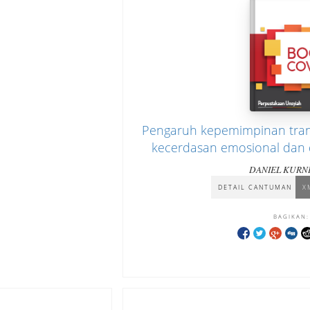
Pengaruh kepemimpinan tran
kecerdasan emosional dan
kinerja karyawan (studi pa
DANIEL KURN
Kantor Pusat Operasion
DETAIL CANTUMAN
X
BAGIKAN: