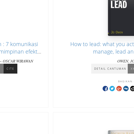
 : 7 komunikasi
How to lead: what you act
mimpinan efektif
manage, lead a
-
OSCAR WIRAWAN
OWEN, J
L
CITE
DETAIL CANTUMAN
X
BAGIKAN: