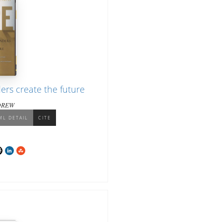
rs create the future
DREW
ML DETAIL
CITE