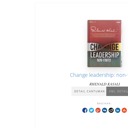
Change leadership: non-f
RHENALD KASALI
DETAIL CANTUMAN
XML DETAI
BAGIKAN: