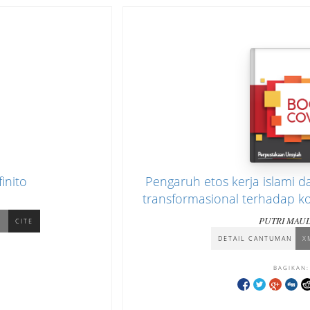
inito
Pengaruh etos kerja islami 
transformasional terhadap k
serta implikasinya pada ki
PUTRI MAUL
L
CITE
Wilayatul Hisbah Ko
DETAIL CANTUMAN
X
BAGIKAN: