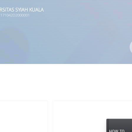
RSITAS SYIAH KUALA
 1171042D2000001
Pengarang
ISBN/ISSN
Lokasi