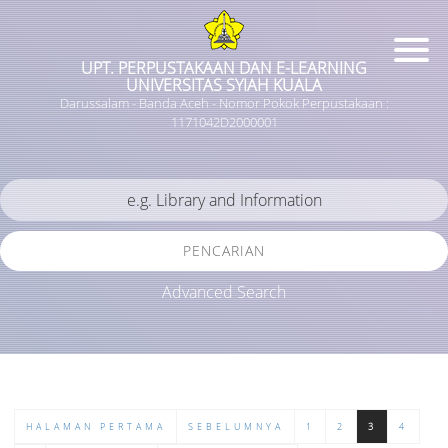
UPT. PERPUSTAKAAN DAN E-LEARNING
UNIVERSITAS SYIAH KUALA
Darussalam - Banda Aceh - Nomor Pokok Perpustakaan :
1171042D2000001
PENCARIAN
Advanced Search
HALAMAN PERTAMA
SEBELUMNYA
1
2
3
4