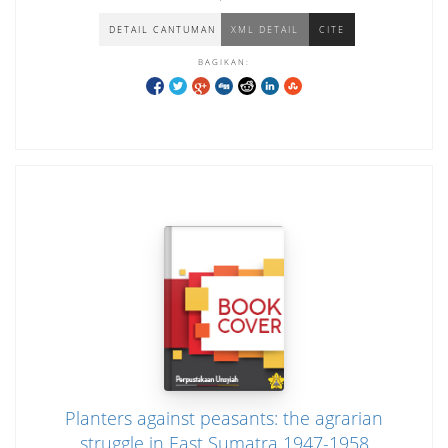
DETAIL CANTUMAN
XML DETAIL
CITE
BAGIKAN:
Planters against peasants: the agrarian
struggle in East Sumatra 1947-1958