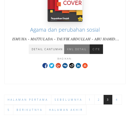
Agama dan perubahan sosial
-
-
-
-
ISMUHA
MATTULADA
TAUFIK ABDULLAH
ABU HAMID
BAIHAQI A.K.
DETAIL CANTUMAN
XML DETAIL
CITE
BAGIKAN:
HALAMAN PERTAMA
SEBELUMNYA
1
2
3
4
5
BERIKUTNYA
HALAMAN AKHIR