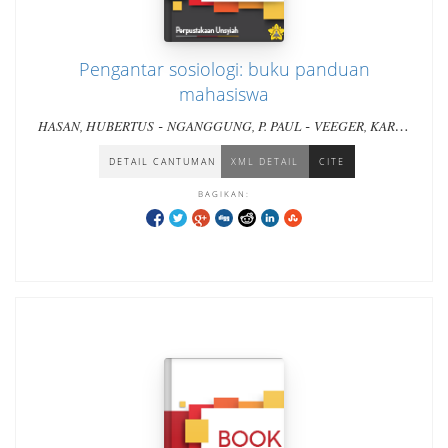
Pengantar sosiologi: buku panduan
mahasiswa
-
-
HASAN, HUBERTUS
NGANGGUNG, P. PAUL
VEEGER, KAREL
-
J.
WIDYASTUTY, RENI ANASTASIA
DETAIL CANTUMAN
XML DETAIL
CITE
BAGIKAN: